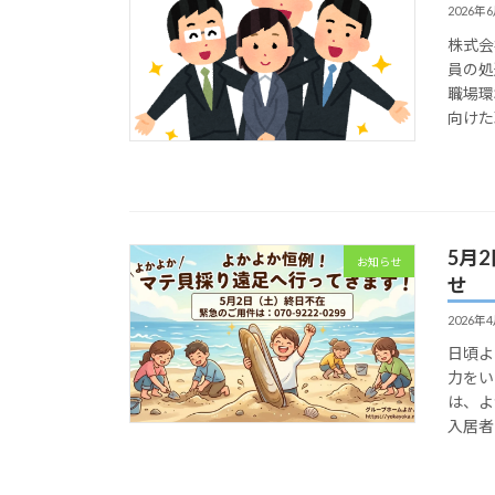
2026年
株式会
員の処
職場環
向けた
5月
お知らせ
せ
2026年
日頃よ
力をい
は、よ
入居者