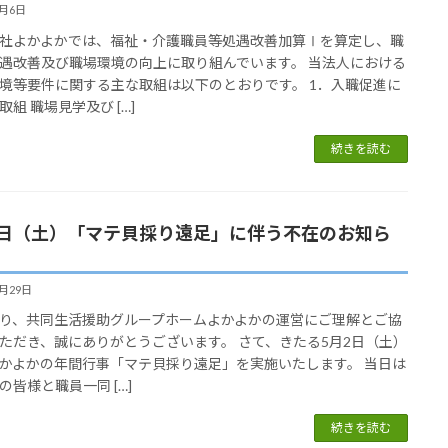
6月6日
社よかよかでは、福祉・介護職員等処遇改善加算Ⅰを算定し、職
遇改善及び職場環境の向上に取り組んでいます。 当法人における
境等要件に関する主な取組は以下のとおりです。 1．入職促進に
取組 職場見学及び […]
続きを読む
2日（土）「マテ貝採り遠足」に伴う不在のお知ら
4月29日
り、共同生活援助グループホームよかよかの運営にご理解とご協
ただき、誠にありがとうございます。 さて、きたる5月2日（土）
かよかの年間行事「マテ貝採り遠足」を実施いたします。 当日は
の皆様と職員一同 […]
続きを読む